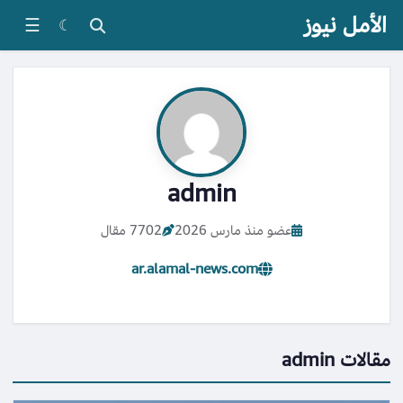
الأمل نيوز
☰
☾
admin
عضو منذ مارس 2026
7702 مقال
ar.alamal-news.com
مقالات admin