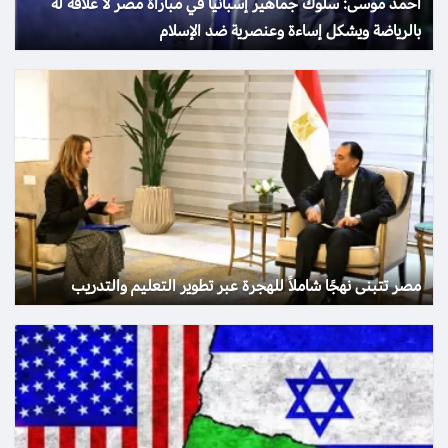
أحمد موسى: سلوك جماهير إسبانيا في مباراة مصر لا علاقة له
بالرياضة ويشكل إساءة وعنصرية ضد الإسلام
مصر تتبنى نهجًا شاملاً للهجرة عبر تطوير التعليم والتدريب