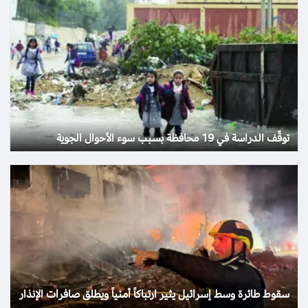
توقّف الدراسة في 19 محافظة بسبب سوء الأحوال الجوية
سقوط طائرة وسط إسرائيل يثير ارتباكاً أمنياً ويطلق صافرات الإنذار