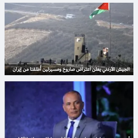
الجيش الأردني يعلن اعتراض صاروخ ومسيرتين أُطلقتا من إيران