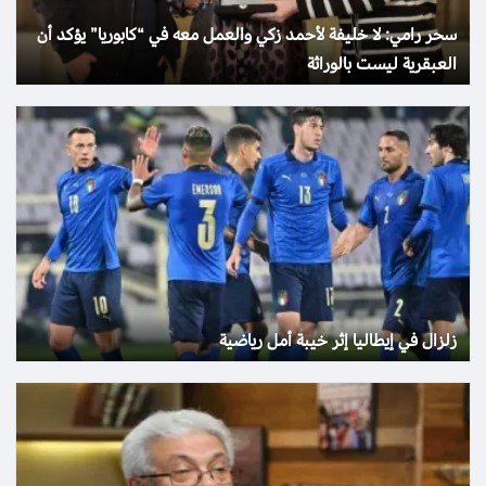
سحر رامي: لا خليفة لأحمد زكي والعمل معه في “كابوريا” يؤكد أن
العبقرية ليست بالوراثة
زلزال في إيطاليا إثر خيبة أمل رياضية