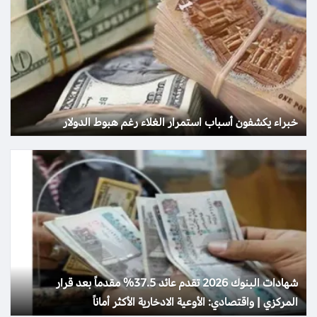
خبراء يكشفون أسباب استمرار الغلاء رغم هبوط الدولار
شهادات البنوك 2026 تقدم عائد 37.5% مقدماً بعد قرار
المركزي | واقتصادي: الأوعية الادخارية الأكثر أماناً