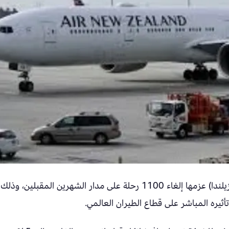
أعلنت شركة الخطوط الجوية النيوزيلندية (آير نيوزيلندا) عزمها إلغاء 1100 رحلة على مدار الشهرين المقبلين، وذلك
ثيره المباشر على قطاع الطيران العالمي.