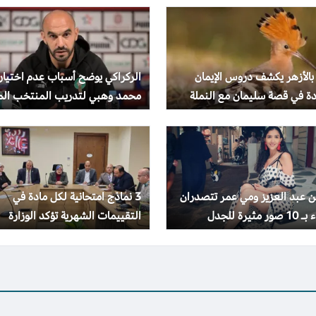
بالأزهر يكشف دروس الإيمان
الركراكي يوضح أسباب عدم اختيار
دة في قصة سليمان مع النملة
محمد وهبي لتدريب المنتخب الم
هد
 عبد العزيز ومي عمر تتصدران
3 نماذج امتحانية لكل مادة في
 مثيرة للجدل
التقييمات الشهرية تؤكد الوزارة
إجراؤها في موعدها