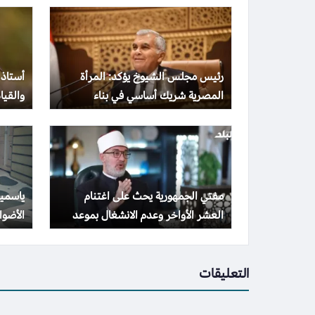
رئيس مجلس الشيوخ يؤكد: المرأة
أستاذ 
المصرية شريك أساسي في بناء
والقيا
المجتمع وتحقيق التنمية الشاملة
والهد
مفتي الجمهورية يحث على اغتنام
ياسمين
العشر الأواخر وعدم الانشغال بموعد
الأضواء بـ 10 صور
ليلة القدر
التعليقات