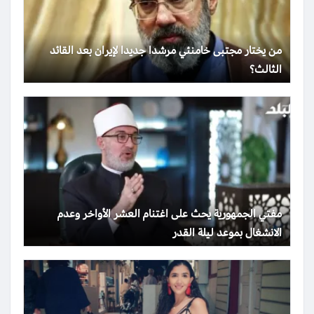
من يختار مجتبى خامنئي مرشدا جديدا لإيران بعد القائد
الثالث؟
مفتي الجمهورية يحث على اغتنام العشر الأواخر وعدم
الانشغال بموعد ليلة القدر