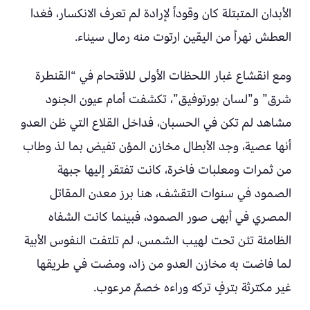
الأبدان المتبتلة كان وقوداً لإرادة لم تعرف الانكسار، فغدا
العطش نهراً من اليقين ارتوت منه رمال سيناء.
ومع انقشاع غبار اللحظات الأولى للاقتحام في “القنطرة
شرق” و”لسان بورتوفيق”، تكشفت أمام عيون الجنود
مشاهد لم تكن في الحسبان، فداخل القلاع التي ظن العدو
أنها عصية، وجد الأبطال مخازن المؤن تفيض بما لذ وطاب
من ثمرات ومعلبات فاخرة، كانت تفتقر إليها جبهة
الصمود في سنوات التقشف، هنا برز معدن المقاتل
المصري في أبهى صور الصمود، فبينما كانت الشفاه
الظامئة تئن تحت لهيب الشمس، لم تلتفت النفوس الأبية
لما فاضت به مخازن العدو من زاد، ومضت في طريقها
غير مكترثة بترفٍ تركه وراءه خصمٌ مرعوب.