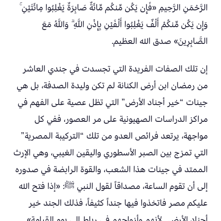
الرَّحْمَنِ الرَّحِيمِ «فَإِن يَكُن مِّنكُم مِّائَةٌ صَابِرَةٌ يَغْلِبُوا مِائَتَيْنِ ۚ
وَإِن يَكُن مِّنكُمْ أَلْفٌ يَغْلِبُوا أَلْفَيْنِ بِإِذْنِ اللَّهِ ۗ وَاللَّهُ مَعَ
الصَّابِرِينَ» صدق الله العظيم.
إن تلك الصفات الفريدة التي تجسدت في جندي العاشر
من رمضان ابن أرض الكنانة لم تكن وليدة الصدفة، بل هي
جينات “خير أجناد الأرض” التي تظل عصية على الفهم في
مراكز الدراسات الصهيونية على مر العصور، ففي كل
مواجهة، يرتعد فرائص العدو من تلك “التركيبة المصرية”
التي تمزج بين الصبر الأسطوري واليقين الغيبي، وهي الإرث
الممتد في جينات هذا الشعب، والقوة الرابضة في صدوره
إلى أن تقوم الساعة، مصداقاً لقول النبي ﷺ: «إذا فتح الله
عليكم مصر فاتخذوا فيها جنداً كثيفاً، فذلك الجند خير
أجناد الأرض.. لأنهم وأزواجهم في رباط إلى يوم القيامة»