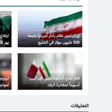
إيران تدمر نظام رادار أمريكيًا بقيمة
ارتفاع
300 مليون دولار في الخليج
يهز الأس
قطر تمنح الدبلوماسيين الإيرانيين
تريزي
أسبوعاً لمغادرة البلاد
لمواجه
التعليقات