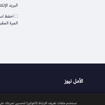
البريد الإلك
احفظ اسم
المرة المقب
الأمل نيوز
🍪
نستخدم ملفات تعريف الارتباط (الكوكيز) لتحسين تجربتك على م