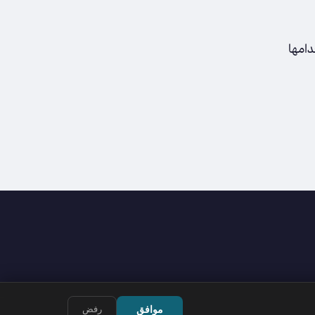
دامها
موافق
رفض