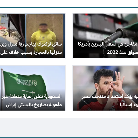
 مفاجئ في أسعار البنزين بأمريكا
سائق توكتوك يهاجم ربة منزل وير
واق منذ 2022
منزلها بالحجارة بسبب خلاف على
الأجرة
جيه يؤكد استعداد منتخب مصر
السعودية تعلن إصابة منطقة غير
ة إسبانيا
مأهولة بصاروخ باليستي إيراني