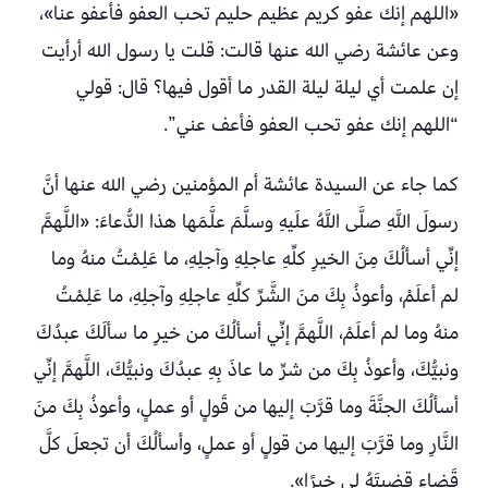
«اللهم إنك عفو كريم عظيم حليم تحب العفو فأعفو عنا»،
وعن عائشة رضي الله عنها قالت: قلت يا رسول الله أرأيت
إن علمت أي ليلة ليلة القدر ما أقول فيها؟ قال: قولي
“اللهم إنك عفو تحب العفو فأعف عني”.
كما جاء عن السيدة عائشة أم المؤمنين رضي الله عنها أنَّ
رسولَ اللَّهِ صلَّى اللَّهُ علَيهِ وسلَّمَ علَّمَها هذا الدُّعاءَ: «اللَّهمَّ
إنِّي أسألُكَ مِنَ الخيرِ كلِّهِ عاجلِهِ وآجلِهِ، ما عَلِمْتُ منهُ وما
لم أعلَمْ، وأعوذُ بِكَ منَ الشَّرِّ كلِّهِ عاجلِهِ وآجلِهِ، ما عَلِمْتُ
منهُ وما لم أعلَمْ، اللَّهمَّ إنِّي أسألُكَ من خيرِ ما سألَكَ عبدُكَ
ونبيُّكَ، وأعوذُ بِكَ من شرِّ ما عاذَ بِهِ عبدُكَ ونبيُّكَ، اللَّهمَّ إنِّي
أسألُكَ الجنَّةَ وما قرَّبَ إليها من قَولٍ أو عملٍ، وأعوذُ بِكَ منَ
النَّارِ وما قرَّبَ إليها من قولٍ أو عملٍ، وأسألُكَ أن تجعلَ كلَّ
قَضاءٍ قضيتَهُ لي خيرًا».