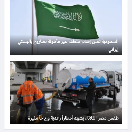
السعودية تعلن إصابة منطقة غير مأهولة بصاروخ باليستي
إيراني
طقس مصر الثلاثاء يشهد أمطاراً رعدية ورياحاً مثيرة