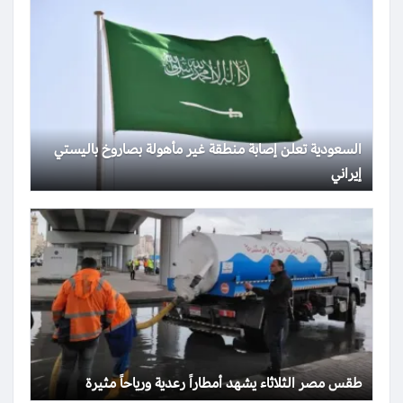
السعودية تعلن إصابة منطقة غير مأهولة بصاروخ باليستي
إيراني
طقس مصر الثلاثاء يشهد أمطاراً رعدية ورياحاً مثيرة