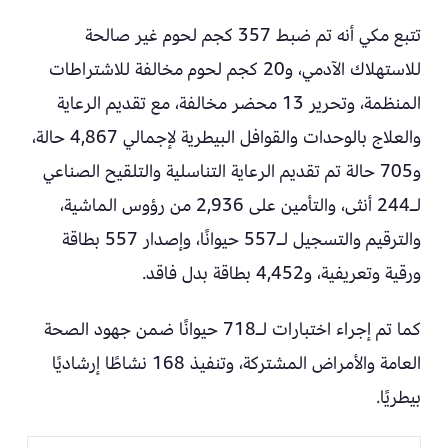
تتبع مكي أنه تم ضبط 357 كجم لحوم غير صالحة
للاستهلاك الآدمي، و20 كجم لحوم مخالفة للاشتراطات
المنظمة، وتحرير 13 محضر مخالفة، مع تقديم الرعاية
والعلاج بالوحدات والقوافل البيطرية لإجمالي 4,867 حالة،
و705 حالة تم تقديم الرعاية التناسلية والتلقيح الصناعي
لـ244 أنثى، والتأمين على 2,936 من رؤوس الماشية،
والترقيم والتسجيل لـ557 حيوانًا، وإصدار 557 بطاقة
ورقية وتعريفية، و4,452 بطاقة بدل فاقد.
كما تم إجراء اختبارات لـ718 حيوانًا ضمن جهود الصحة
العامة والأمراض المشتركة، وتنفيذ 168 نشاطًا إرشاديًا
بيطريًا.