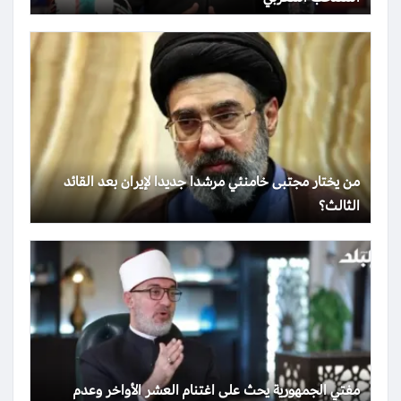
من يختار مجتبى خامنئي مرشدا جديدا لإيران بعد القائد
الثالث؟
مفتي الجمهورية يحث على اغتنام العشر الأواخر وعدم