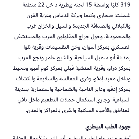
319 كلبًا بواسطة 15 لجنة بيطرية داخل 22 منطقة
شملت: صحاري وكيما وبركة الدماس وعزبة الفرن
والكيلاني والصداقة الجديدة والسيل والخزان غرب
والمحمودية، وحول جراج المقاولون العرب والمستشفى
العسكري بمركز أسوان، وحَيّ التقسيمات وقرية نلوا
بمدينة أبو سمبل السياحية، والشيخ عامر ونجع العرب
بمركز دراو، وقرية المنشية قبلي بمركز كوم أمبو، ومحيط
وداخل معبد إدفو، وقرى المفالسة والسلايمة والكشاف
بمركز إدفو، وداير الناحية والشماخية والمعمارية بمدينة
السباعية، وجاري استكمال حملات التطعيم داخل باقي
المناطق والأحياء السكنية والقرى بالمراكز والمدن.
جهود الطب البيطري
أوضح مدير عام الطب البيطري أنه بالنسبة لأعمال الوقاية