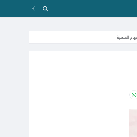
☾
هام الصعبة