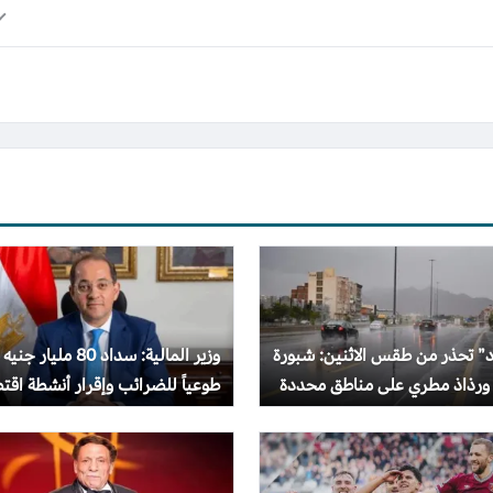
د” تحذر من طقس الاثنين: شبورة
وزير المالية: سداد 80 مليار جنيه
 ورذاذ مطري على مناطق محددة
طوعياً للضرائب وإقرار أنشطة اقت
بقيمة تريليون جنيه