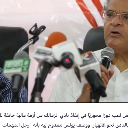
 ON أن ممدوح بيه عباس لعب دورًا محوريًا في إنقاذ نادي الزمالك من أزمة مالية خانقة 
النادي نحو الانهيار، ووصف يونس ممدوح بيه بأنه “رجل المهمات