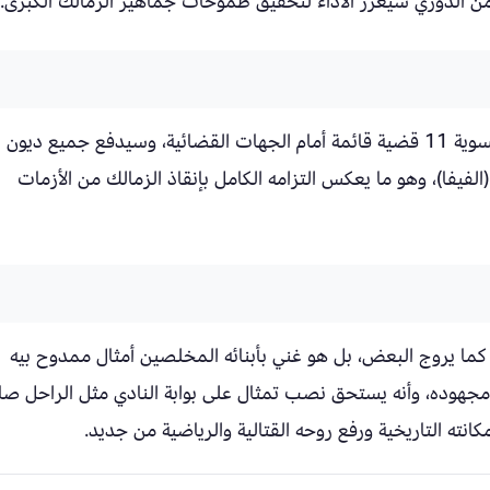
من الدوري سيعزز الأداء لتحقيق طموحات جماهير الزمالك الكبرى.
كما كشف يونس أن ممدوح بيه عباس سيتولى تسوية 11 قضية قائمة أمام الجهات القضائية، وسيدفع جميع ديون
الفيفا)، وهو ما يعكس التزامه الكامل بإنقاذ الزمالك من الأزمات
ا كما يروج البعض، بل هو غني بأبنائه المخلصين أمثال ممدوح بيه
ر مجهوده، وأنه يستحق نصب تمثال على بوابة النادي مثل الراحل صا
انته التاريخية ورفع روحه القتالية والرياضية من جديد.