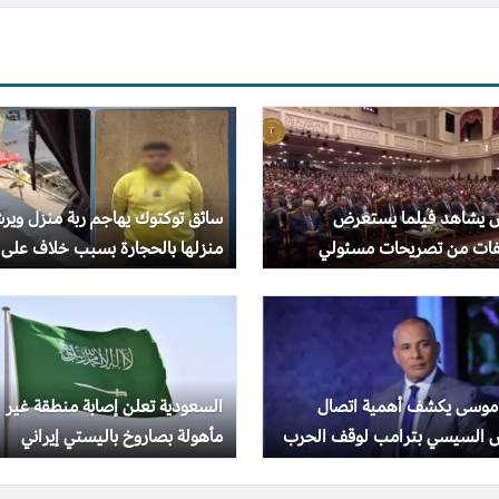
س يشاهد فيلما يستعرض
سائق توكتوك يهاجم ربة منزل وير
ات من تصريحات مسئولي
منزلها بالحجارة بسبب خلاف على
الطاقة خلال إيجبس 2026
الأجرة
موسى يكشف أهمية اتصال
السعودية تعلن إصابة منطقة غير
س السيسي بترامب لوقف الحرب
مأهولة بصاروخ باليستي إيراني