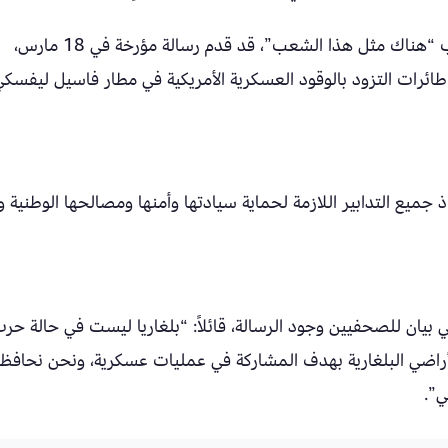
وكان ستانيسلاف بالانوف، عضو البرلمان عن حزب “هناك مثل هذا الشعب”، قد قدم رسالة مؤرخة في 18 مارس،
طائرات التزود بالوقود العسكرية الأمريكية في مطار فاسيل ليفسك
جميع التدابير اللازمة لحماية سيادتها وأمنها ومصالحها الوطنية وف
ي بيان للصحفيين وجود الرسالة، قائلاً: “بلغاريا ليست في حالة حر
لأراضي البلغارية بهدف المشاركة في عمليات عسكرية، ونحن نحافظ
ي”.