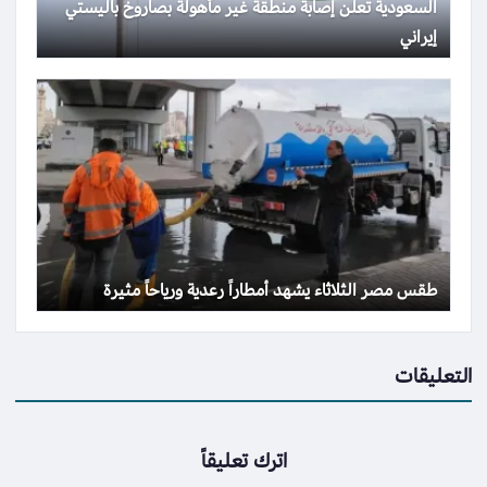
السعودية تعلن إصابة منطقة غير مأهولة بصاروخ باليستي
إيراني
طقس مصر الثلاثاء يشهد أمطاراً رعدية ورياحاً مثيرة
التعليقات
اترك تعليقاً