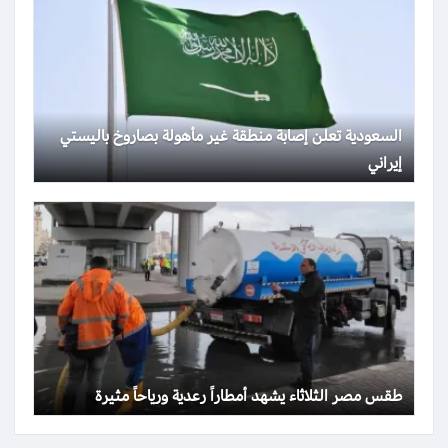
السعودية تعلن إصابة منطقة غير مأهولة بصاروخ باليستي
إيراني
طقس مصر الثلاثاء يشهد أمطاراً رعدية ورياحاً مثيرة