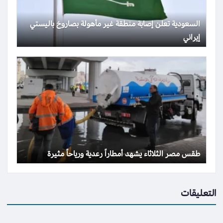
السعودية تعلن إصابة منطقة غير مأهولة بصاروخ باليستي
إيراني
طقس مصر الثلاثاء يشهد أمطاراً رعدية ورياحاً مثيرة
التعليقات