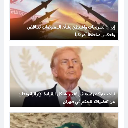
إيران: تصريحات واشنطن بشأن المفاوضات تتناقض
وتعكس مخططاً أمريكياً
ترامب يؤكد رغبته في تغيير هيكل القيادة الإيرانية ويعلن
عن تفضيلاته للحكم في طهران