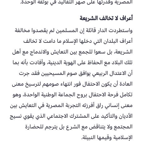
المصرية وقدرتها على صهر التقاليد في بوتقة الوحدة.
أعراف لا تخالف الشريعة
واستطردت الدار قائلة إن المسلمين لم يقصدوا مخالفة
أعراف البلدان التي دخلها الإسلام ما دامت لا تخالف
الشريعة، بل سعوا للجمع بين التعايش والاندماج مع أهل
تلك البلاد مع الحفاظ على الهوية الدينية، وأفادت بأنه بما
أن الاعتدال الربيعي يوافق صوم المسيحيين فقد جرت
العادة أن يكون الاحتفال فور انتهاء صومهم لترسيخ معنى
تكامل فرحة الاحتفال بروح الجماعة الوطنية الواحدة، وهو
معنى إنساني راق أفرزته التجربة المصرية في التعايش بين
الأديان والتأكيد على المشترك الاجتماعي الذي يقوي نسيج
المجتمع ولا يتناقض مع الشرع بل يترجم للحضارة
الإسلامية وقيمها النبيلة.