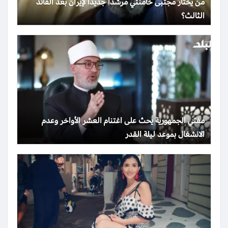
من يختار مجتبى خامنئي مرشدا جديدا لإيران بعد القائد
الثالث؟
مفتي الجمهورية يحث على اغتنام العشر الأواخر وعدم
الانشغال بموعد ليلة القدر