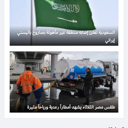
السعودية تعلن إصابة منطقة غير مأهولة بصاروخ باليستي
إيراني
طقس مصر الثلاثاء يشهد أمطاراً رعدية ورياحاً مثيرة