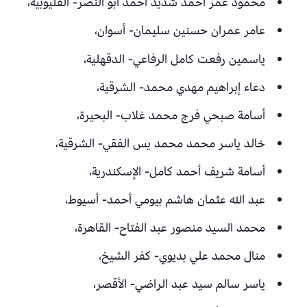
محمود عمر أحمد شديد أحمد أبو النصر- القليوبية،
عامر عمران حسنين سليمان- أسوان،
ياسمين رفعت كامل الرفاعي- الدقهلية،
دعاء إبراهيم مهدي محمد- الشرقية،
أسامة صبحي فرج محمد غلاب- البحيرة،
خالد ياسر محمد محمد يس الفقي- الشرقية،
أسامة شريف أحمد كامل- الإسكندرية،
عبد الله عثمان هاشم بيومي أحمد- أسيوط،
محمد السيد منصور عبد الفتاح- القاهرة،
منال محمد علي بديوي- كفر الشيخ،
ياسر سالم سيد عبد الراضي- الأقصر،