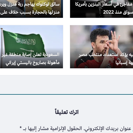
 مفاجئ في أسعار البنزين بأمريكا
سائق توكتوك يهاجم ربة منزل وير
واق منذ 2022
منزلها بالحجارة بسبب خلاف على
الأجرة
جيه يؤكد استعداد منتخب مصر
السعودية تعلن إصابة منطقة غير
ة إسبانيا
مأهولة بصاروخ باليستي إيراني
اترك تعليقاً
عنوان بريدك الإلكتروني.
الحقول الإلزامية مشار إليها بـ
*