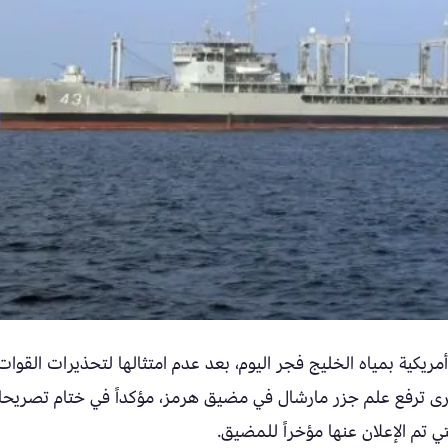
مريكية بمياه الخليج فجر اليوم، بعد عدم امتثالها لتحذيرات القوات
أخرى ترفع علم جزر مارشال في مضيق هرمز، مؤكداً في ختام تصريحا
ي تم الإعلان عنها مؤخراً للمضيق.