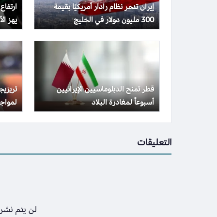
إيران تدمر نظام رادار أمريكيًا بقيمة
ارتفاع
300 مليون دولار في الخليج
يهز الأس
قطر تمنح الدبلوماسيين الإيرانيين
تريزي
أسبوعاً لمغادرة البلاد
لمواجه
التعليقات
لن يتم نشر 