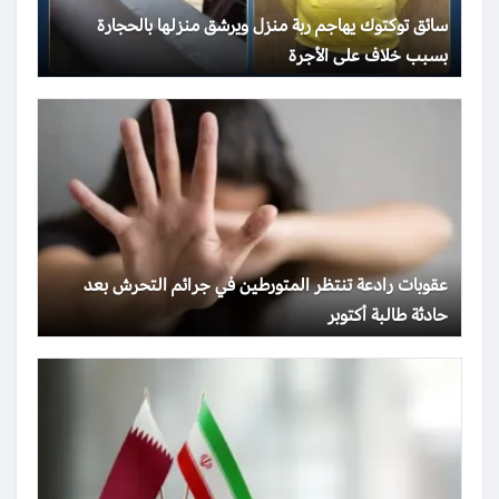
سائق توكتوك يهاجم ربة منزل ويرشق منزلها بالحجارة
بسبب خلاف على الأجرة
عقوبات رادعة تنتظر المتورطين في جرائم التحرش بعد
حادثة طالبة أكتوبر