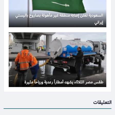
السعودية تعلن إصابة منطقة غير مأهولة بصاروخ باليستي
إيراني
طقس مصر الثلاثاء يشهد أمطاراً رعدية ورياحاً مثيرة
التعليقات