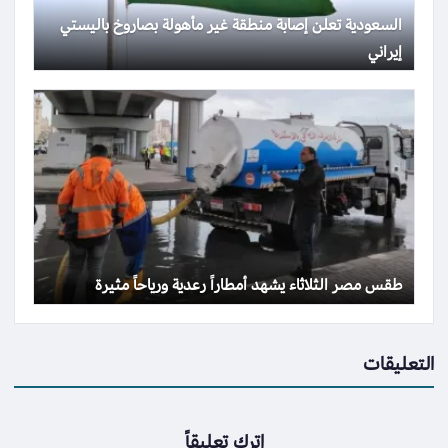
السعودية تعلن إصابة منطقة غير مأهولة بصاروخ باليستي
إيراني
طقس مصر الثلاثاء يشهد أمطاراً رعدية ورياحاً مثيرة
التعليقات
اترك تعليقاً