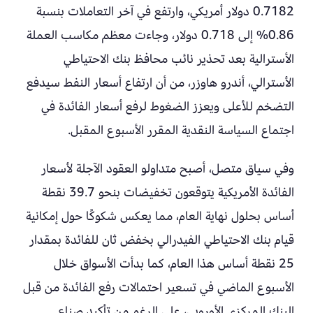
0.7182 دولار أمريكي، وارتفع في آخر التعاملات بنسبة
0.86% إلى 0.718 دولار، وجاءت معظم مكاسب العملة
الأسترالية بعد تحذير نائب محافظ بنك الاحتياطي
الأسترالي، أندرو هاوزر، من أن ارتفاع أسعار النفط سيدفع
التضخم للأعلى ويعزز الضغوط لرفع أسعار الفائدة في
اجتماع السياسة النقدية المقرر الأسبوع المقبل.
وفي سياق متصل، أصبح متداولو العقود الآجلة لأسعار
الفائدة الأمريكية يتوقعون تخفيضات بنحو 39.7 نقطة
أساس بحلول نهاية العام، مما يعكس شكوكًا حول إمكانية
قيام بنك الاحتياطي الفيدرالي بخفض ثان للفائدة بمقدار
25 نقطة أساس هذا العام، كما بدأت الأسواق خلال
الأسبوع الماضي في تسعير احتمالات رفع الفائدة من قبل
البنك المركزي الأوروبي، على الرغم من تأكيد صناع