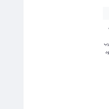
حرب
ود