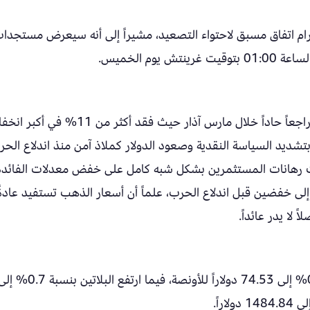
ام اتفاق مسبق لاحتواء التصعيد، مشيراً إلى أنه سيعرض مستجدا
وم الخميس.
على الرغم من المكاسب الحالية، سجل الذهب تراجعاً حاداً خلال مارس آذار حيث فقد أكثر من 
نامي التوقعات بتشديد السياسة النقدية وصعود الدولار كملاذ آمن منذ اندلاع الح
 ذاته تراجعت رهانات المستثمرين بشكل شبه كامل على خفض معدلات الفائدة
 إلى خفضين قبل اندلاع الحرب، علماً أن أسعار الذهب تستفيد عادةً
 لا يدر عائداً.
تراجعت الفضة في المعاملات الفورية بنسبة 0.8% إلى 74.53 دولاراً للأونصة، فيما ارتفع البلاتين بنسبة 