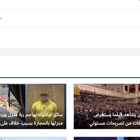
س يشاهد فيلما يستعرض
سائق توكتوك يهاجم ربة منزل وير
ات من تصريحات مسئولي
منزلها بالحجارة بسبب خلاف على
الطاقة خلال إيجبس 2026
الأجرة