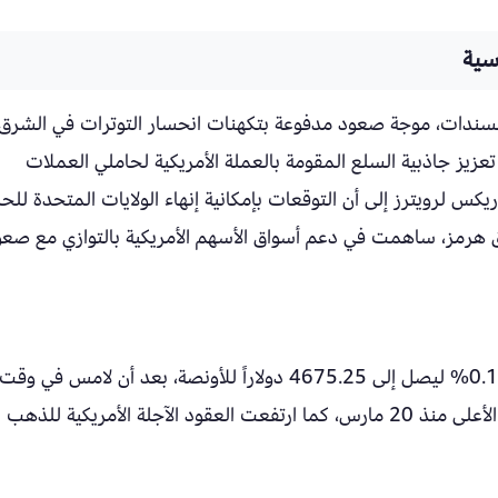
سية
السندات، موجة صعود مدفوعة بتكهنات انحسار التوترات في الشرق
ث ساهم تراجع الدولار بنحو 2% في تعزيز جاذبية السلع المقومة بالعملة الأمريكية لحاملي العملات
يكس لرويترز إلى أن التوقعات بإمكانية إنهاء الولايات المتحدة لل
ق هرمز، ساهمت في دعم أسواق الأسهم الأمريكية بالتوازي مع صع
صعد سعر الذهب في المعاملات الفورية بنسبة 0.1% ليصل إلى 4675.25 دولاراً للأونصة، بعد أن لامس في وقت
سابق من الجلسة مستوى 4723.21 دولاراً وهو الأعلى منذ 20 مارس، كما ارتفعت العقود الآجلة الأمريكية للذهب