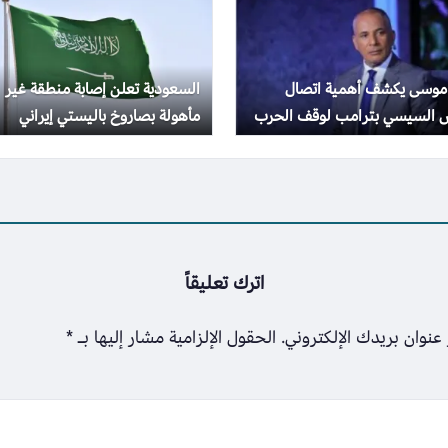
موسى يكشف أهمية اتصال
السعودية تعلن إصابة منطقة غير
س السيسي بترامب لوقف الحرب
مأهولة بصاروخ باليستي إيراني
اترك تعليقاً
عنوان بريدك الإلكتروني.
الحقول الإلزامية مشار إليها بـ
*