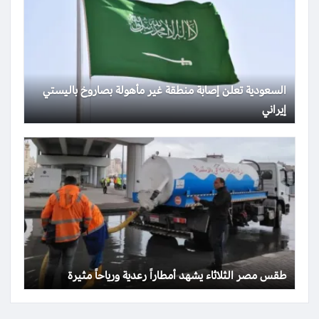
السعودية تعلن إصابة منطقة غير مأهولة بصاروخ باليستي
إيراني
طقس مصر الثلاثاء يشهد أمطاراً رعدية ورياحاً مثيرة