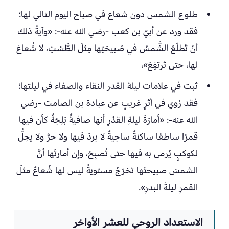
طلوع الشمس دون شعاع في صباح اليوم التالي لها؛
فقد ورد عن أبيّ بن كعب -رضي الله عنه-: «وآيةُ ذلك
أنْ تَطلُعَ الشَّمسُ في صَبيحَتِها مِثلَ الطَّسْتِ، لا شُعاعَ
لها، حتى تَرتفِعَ»،
ثبت في علامات ليلة القدر النقاء والصفاء في ليلتها؛
فقد رُوي في أثرٍ غريبٍ عن عبادة بن الصامت -رضي
الله عنه-: «أمارَةَ ليلةِ القدْرِ أنها صافيةٌ بَلِجَةٌ كأن فيها
قمرًا ساطعًا ساكنةٌ ساجيةٌ لا بردَ فيها ولا حرَّ ولا يحِلُّ
لكوكبٍ يُرمى به فيها حتى تُصبِحَ، وإن أمارتَها أنَّ
الشمسَ صبيحتَها تخرُجُ مستويةً ليس لها شُعاعٌ مثلَ
القمرِ ليلةَ البدرِ».
الاستعداد الروحي للعشر الأواخر