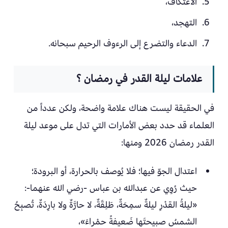
الاعتكاف،
التهجد،
الدعاء والتضرع إلى الرءوف الرحيم سبحانه.
علامات ليلة القدر في رمضان ؟
في الحقيقة ليست هناك علامة واضحة، ولكن عدداً من
العلماء قد حدد بعض الأمارات التي تدل على موعد ليلة
القدر رمضان 2026 ومنها:
اعتدال الجوّ فيها؛ فلا يُوصف بالحرارة، أو البرودة؛
حيث رُوِي عن عبدالله بن عباس -رضي الله عنهما-:
«ليلةُ القدْرِ ليلةٌ سمِحَةٌ، طَلِقَةٌ، لا حارَّةٌ ولا بارِدَةٌ، تُصبِحُ
الشمسُ صبيحتَها ضَعيفةً حمْراءَ»،