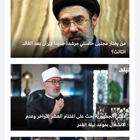
من يختار مجتبى خامنئي مرشدا جديدا لإيران بعد القائد
الثالث؟
مفتي الجمهورية يحث على اغتنام العشر الأواخر وعدم
الانشغال بموعد ليلة القدر