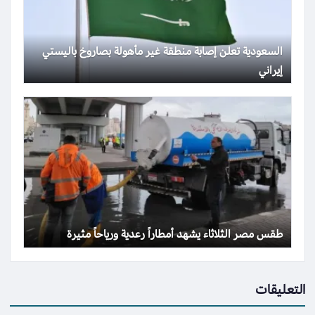
السعودية تعلن إصابة منطقة غير مأهولة بصاروخ باليستي
إيراني
طقس مصر الثلاثاء يشهد أمطاراً رعدية ورياحاً مثيرة
التعليقات