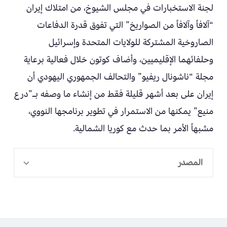
لجنة الاستخبارات في مجلس الشيوخ، من امتلاك إيران
“آلافاً وآلافاً من الصواريخ” التي تفوق قدرة الدفاعات
الصاروخية المشتركة للولايات المتحدة وإسرائيل
وحلفائهما الإقليميين، وأضاف كوتون خلال فعالية برعاية
مجلة “ناشونال ريفيو” والتحالف الجمهوري اليهودي أن
إيران على بعد أشهر قليلة فقط من إنشاء ما وصفه بـ”درع
منيع” يمكنها من الاستمرار في تطوير برنامجها النووي،
مشبهاً الأمر بما حدث مع كوريا الشمالية.
المصدر