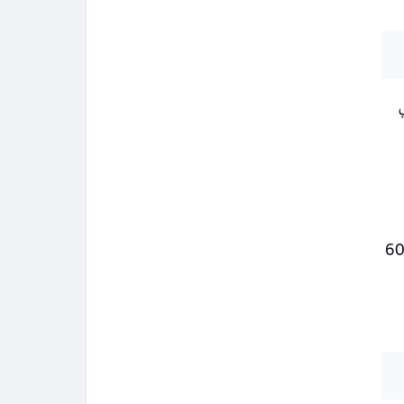
 البيان عن استهداف أكثر من 5500 موقع داخل إيران باستخدام أنظمة أسلحة دقيقة ومتنوعة، شملت تدمير 60