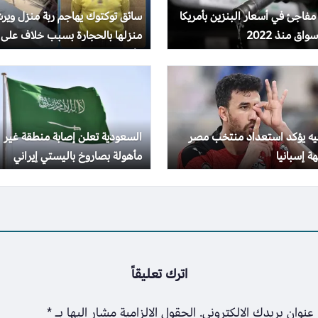
 مفاجئ في أسعار البنزين بأمريكا
سائق توكتوك يهاجم ربة منزل وير
واق منذ 2022
منزلها بالحجارة بسبب خلاف على
الأجرة
جيه يؤكد استعداد منتخب مصر
السعودية تعلن إصابة منطقة غير
ة إسبانيا
مأهولة بصاروخ باليستي إيراني
اترك تعليقاً
عنوان بريدك الإلكتروني.
الحقول الإلزامية مشار إليها بـ
*