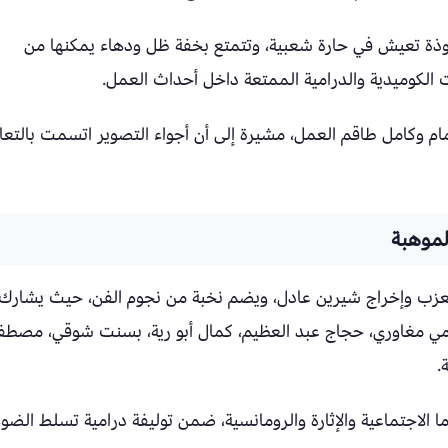
ة تعيش في حارة شعبية، وتتمتع بخفة ظل ودهاء يمكنها من
الكوميدية والدرامية الممتعة داخل أحداث العمل.
م وكامل طاقم العمل، مشيرة إلى أن أجواء التصوير اتسمت بالتعا
لموهبة
عزب وإخراج شيرين عادل، ويضم نخبة من نجوم الفن، حيث يشارك
امي مغاوري، حجاج عبد العظيم، كمال أبو رية، بسنت شوقي، مصط
.
الاجتماعية والإثارة والرومانسية، ضمن توليفة درامية تسلط الضو