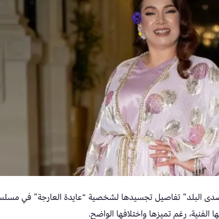
صدى البلد” تفاصيل تجسيدها لشخصية “عايدة العارجة” في مسل
 الفنية، رغم تميزها واختلافها الواضح.