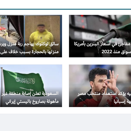
 مفاجئ في أسعار البنزين بأمريكا
سائق توكتوك يهاجم ربة منزل وير
واق منذ 2022
منزلها بالحجارة بسبب خلاف على
الأجرة
جيه يؤكد استعداد منتخب مصر
السعودية تعلن إصابة منطقة غير
ة إسبانيا
مأهولة بصاروخ باليستي إيراني