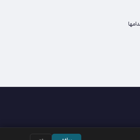
دامها
موافق
رفض