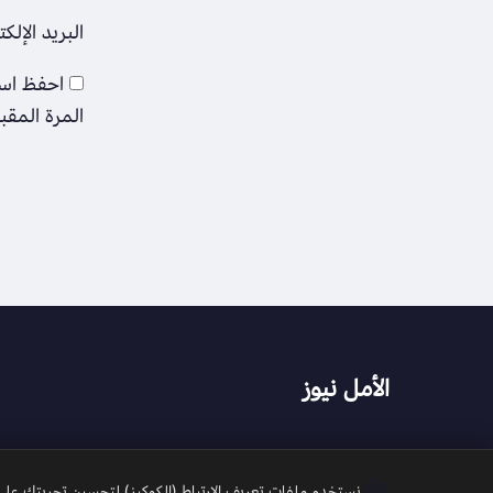
البريد الإلك
احفظ اسم
المرة المقب
الأمل نيوز
🍪
نستخدم ملفات تعريف الارتباط (الكوكيز) لتحسين تجربتك على م