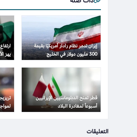
ذات صلة
إيران تدمر نظام رادار أمريكيًا بقيمة
ارتفاع
300 مليون دولار في الخليج
يهز الأس
قطر تمنح الدبلوماسيين الإيرانيين
تريزي
أسبوعاً لمغادرة البلاد
لمواجه
التعليقات