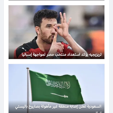
تريزيجيه يؤكد استعداد منتخب مصر لمواجهة إسبانيا
السعودية تعلن إصابة منطقة غير مأهولة بصاروخ باليستي