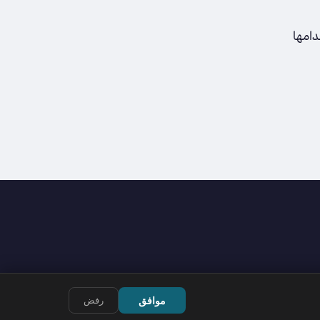
دامها
موافق
رفض