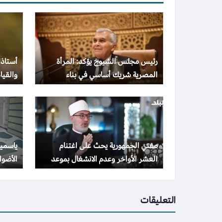
رئيس مجلس الشيوخ يؤكد: المرأة
أستاذ 
المصرية شريك أساسي في بناء
والقيا
المجتمع وتحقيق التنمية الشاملة
والهد
مفتي الجمهورية يحث على اغتنام
ياسمين
العشر الأواخر وعدم الانشغال بموعد
الأضواء بـ 10 صور
ليلة القدر
التعليقات