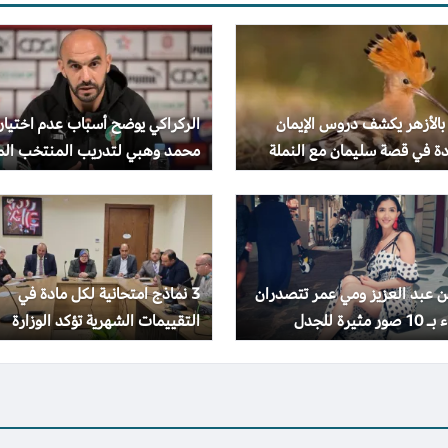
بالأزهر يكشف دروس الإيمان
الركراكي يوضح أسباب عدم اختيار
دة في قصة سليمان مع النملة
محمد وهبي لتدريب المنتخب الم
هد
 عبد العزيز ومي عمر تتصدران
3 نماذج امتحانية لكل مادة في
 مثيرة للجدل
التقييمات الشهرية تؤكد الوزارة
إجراؤها في موعدها