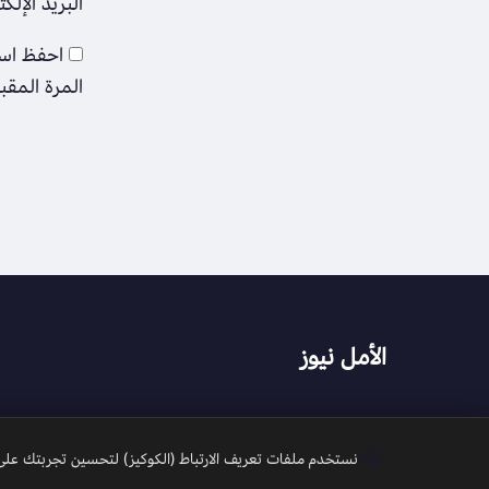
البريد الإلك
احفظ اسم
المرة المقب
الأمل نيوز
🍪
نستخدم ملفات تعريف الارتباط (الكوكيز) لتحسين تجربتك على م