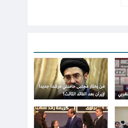
من يختار مجتبى خامنئي مرشدا جديدا
غربي
لإيران بعد القائد الثالث؟