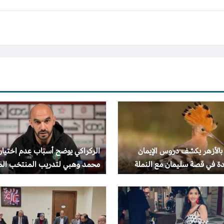
بالأزهر يكشف دروس الإيمان
الركراكي يوضح أسباب عدم اختيار
دة في قصة سليمان مع النملة
محمد وهبي لتدريب المنتخب الم
هد