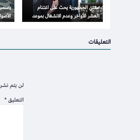
مفتي الجمهورية يحث على اغتنام
ياسمين
العشر الأواخر وعدم الانشغال بموعد
الأضواء بـ 10 صور
ليلة القدر
التعليقات
لن يتم نشر 
التعليق
*