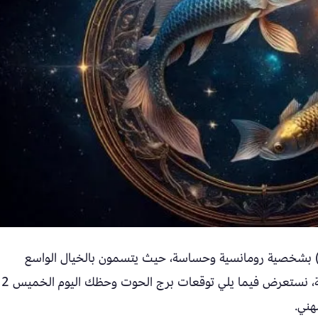
يد برج الحوت (19 فبراير – 20 مارس) بشخصية رومانسية وحساسة، حيث يتسمون بالخيال الواسع
والعطف، ويميلون بطبيعتهم إلى الهدوء والسكينة، نستعرض فيما يلي توقعات برج الحوت وحظك اليوم الخميس 2