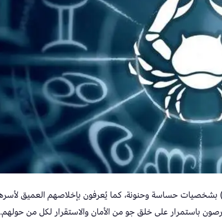
اليد برج السرطان (21 يونيو – 22 يوليو) بشخصيات حساسة وحنونة، كما يُعرفون بإخلاصهم العميق لأس
صون باستمرار على خلق جو من الأمان والاستقرار لكل من حولهم.