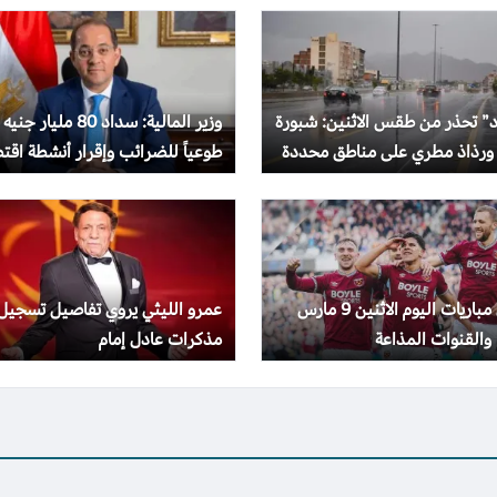
د” تحذر من طقس الاثنين: شبورة
وزير المالية: سداد 80 مليار جنيه
 ورذاذ مطري على مناطق محددة
طوعياً للضرائب وإقرار أنشطة اقت
بقيمة تريليون جنيه
جدول مباريات اليوم الاثنين 9 مارس
عمرو الليثي يروي تفاصيل تسجيل
مذكرات عادل إمام