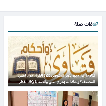
ذات صلة
فتاوى| هل يجوز لغير المتوضئ تلاوة القرآن دون لمس
المصحف؟ ولماذا لم يخرج النبي والصحابة زكاة الفطر
نقداً؟