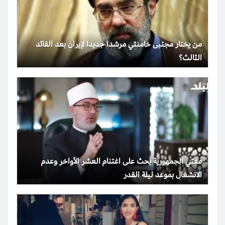
من يختار مجتبى خامنئي مرشدا جديدا لإيران بعد القائد
الثالث؟
مفتي الجمهورية يحث على اغتنام العشر الأواخر وعدم
الانشغال بموعد ليلة القدر