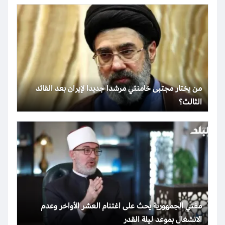
من يختار مجتبى خامنئي مرشدا جديدا لإيران بعد القائد
الثالث؟
مفتي الجمهورية يحث على اغتنام العشر الأواخر وعدم
الانشغال بموعد ليلة القدر