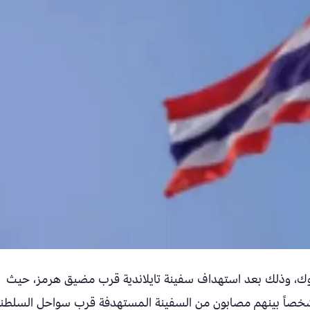
نكوك، وذلك بعد استهداف سفينة تايلاندية قرب مضيق هرمز، حيث