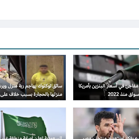
 مفاجئ في أسعار البنزين بأمريكا
سائق توكتوك يهاجم ربة منزل وير
واق منذ 2022
منزلها بالحجارة بسبب خلاف على
الأجرة
جيه يؤكد استعداد منتخب مصر
السعودية تعلن إصابة منطقة غير