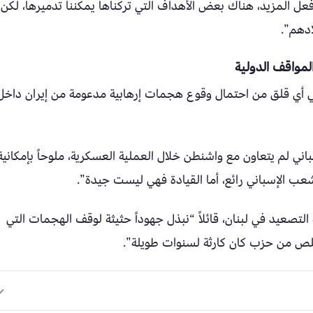
ل المزيد، هناك بعض الأهداف التي تركناها يمكننا تدميرها، لكن إ
ادهم”.
المواقف الدولية
يكي أي قلق من احتمال وقوع هجمات إرهابية مدعومة من إيران داخل
باني لم يتعاون مع واشنطن خلال العملية العسكرية، ملوحاً بإمكانية
عب الإسباني رائع، أما القيادة فهي ليست جيدة”.
لتصعيد في لبنان، قائلاً “نبذل جهوداً حثيثة لوقف الهجمات التي
خلص من حزب كان كارثة لسنوات طويلة”.