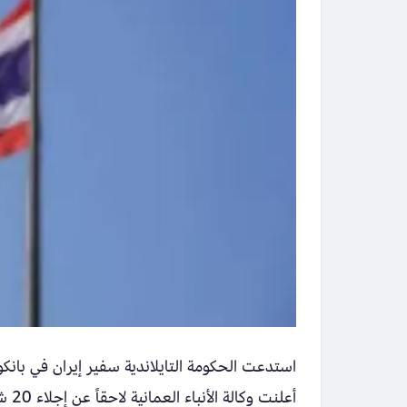
استدعت الحكومة التايلاندية سفير إيران في با
أعلنت وكالة الأنباء العمانية لاحقاً عن إجلاء 20 شخصاً بينهم مصابون من السفينة المستهدفة قرب سواحل السلطنة.