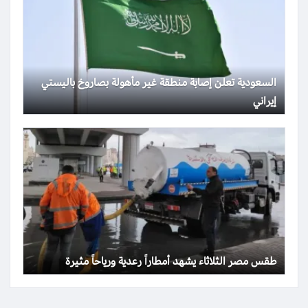
السعودية تعلن إصابة منطقة غير مأهولة بصاروخ باليستي
إيراني
طقس مصر الثلاثاء يشهد أمطاراً رعدية ورياحاً مثيرة