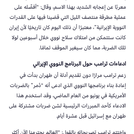
معربًا عن إعجابه الشديد بهذا الاسم، وقال: “أفضّله على
عملية مطرقة منتصف الليل التي قضينا فيها على القدرات
النووية الإيرانية”، معتبرًا أن ذلك اليوم كان تاريخيًا لأن إيران
كانت ستتمكن من امتلاك سلاح نووي خلال أسبوعين لولا
تلك الضربة، مما كان سيغير الموقف تمامًا.
ادعاءات ترامب حول البرنامج النووي الإيراني
زعم ترامب مرارًا دون تقديم أدلة أن طهران بدأت في
إعادة بناء برنامجها النووي الذي ادعى أنه “دُمر” بالضربات
الأمريكية في يونيو من العام الماضي، وقد استخدم هذا
الادعاء كأحد المبررات الرئيسية لشن ضربات مشتركة على
طهران مع إسرائيل قبل عشرة أيام.
واختتم ترامب تصريحاته بالقول: “العالم يحترمنا الآن أكثر