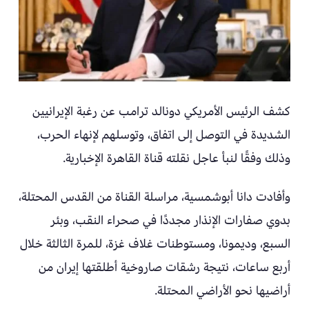
كشف الرئيس الأمريكي دونالد ترامب عن رغبة الإيرانيين
الشديدة في التوصل إلى اتفاق، وتوسلهم لإنهاء الحرب،
وذلك وفقًا لنبأ عاجل نقلته قناة القاهرة الإخبارية.
وأفادت دانا أبوشمسية، مراسلة القناة من القدس المحتلة،
بدوي صفارات الإنذار مجددًا في صحراء النقب، وبئر
السبع، وديمونا، ومستوطنات غلاف غزة، للمرة الثالثة خلال
أربع ساعات، نتيجة رشقات صاروخية أطلقتها إيران من
أراضيها نحو الأراضي المحتلة.