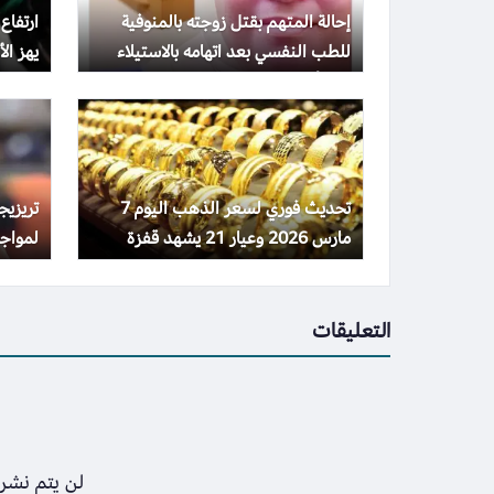
إحالة المتهم بقتل زوجته بالمنوفية
ارتفاع
للطب النفسي بعد اتهامه بالاستيلاء
يهز الأس
على أموالها
تحديث فوري لسعر الذهب اليوم 7
تريزي
مارس 2026 وعيار 21 يشهد قفزة
لمواجه
مفاجئة
التعليقات
لن يتم نشر 