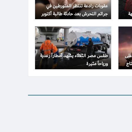
عقوبات رادعة تنتظر المتورطين في
ة
جرائم التحرش بعد حادثة طالبة أكتوبر
على
طقس مصر الثلاثاء يشهد أمطاراً رعدية
اج
ورياحاً مثيرة