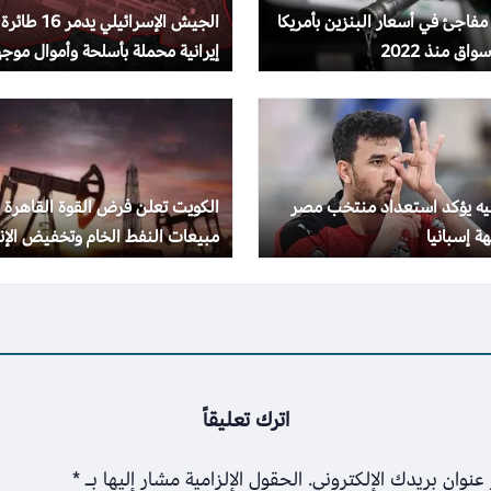
 مفاجئ في أسعار البنزين بأمريكا
الجيش الإسرائيلي يدمر 16 طائرة
واق منذ 2022
إيرانية محملة بأسلحة وأموال موجه
لحزب الله
جيه يؤكد استعداد منتخب مصر
الكويت تعلن فرض القوة القاهرة 
ة إسبانيا
مبيعات النفط الخام وتخفيض الإنت
بسبب الحرب
اترك تعليقاً
عنوان بريدك الإلكتروني.
الحقول الإلزامية مشار إليها بـ
*