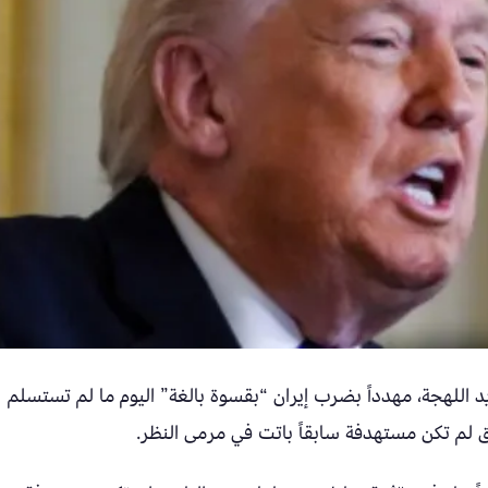
د اللهجة، مهدداً بضرب إيران “بقسوة بالغة” اليوم ما لم تستسلم
طق لم تكن مستهدفة سابقاً باتت في مرمى النظر.