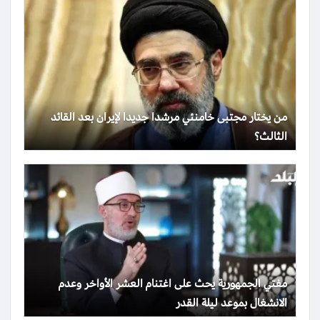
من يختار مجتبى خامنئي مرشدا جديدا لإيران بعد القائد
الثالث؟
مفتي الجمهورية يحث على اغتنام العشر الأواخر وعدم
الانشغال بموعد ليلة القدر