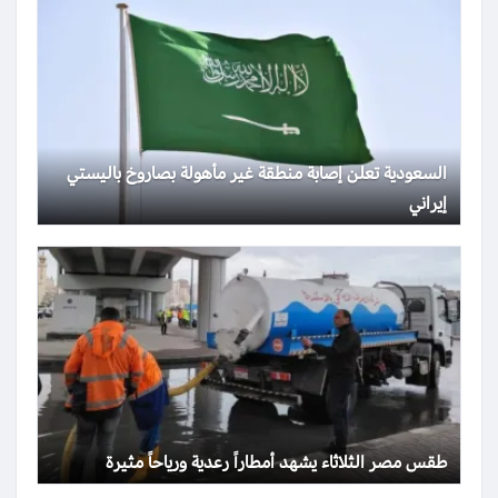
السعودية تعلن إصابة منطقة غير مأهولة بصاروخ باليستي
إيراني
طقس مصر الثلاثاء يشهد أمطاراً رعدية ورياحاً مثيرة