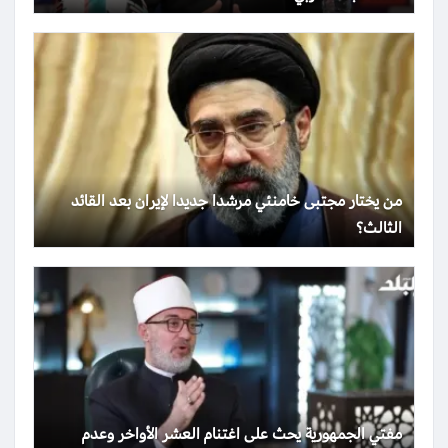
من يختار مجتبى خامنئي مرشدا جديدا لإيران بعد القائد
الثالث؟
مفتي الجمهورية يحث على اغتنام العشر الأواخر وعدم