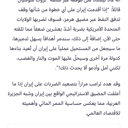
قائلاً: “إذا أقدمت إيران على أي خطوة من شأنها وقف
تدفق النفط عبر مضيق هرمز، فسوف تضربها الولايات
المتحدة الأمريكية بضربة أشدّ بعشرين ضعفاً مما تلقته
حتى الآن، إضافةً إلى ذلك، سندمر أهدافاً يسهل تدميرها،
ما سيجعل من المستحيل عملياً على إيران أن تُعيد بناءها
كدولة مرة أخرى وسيحلّ عليها الموت والنار والغضب،
لكنني آمل وأدعو ألا يحدث ذلك!”.
وقد هدد ترامب مراراً بتصعيد الضربات على إيران إذا ما
أغلقت المضيق الاستراتيجي الواقع بين إيران وشبه الجزيرة
العربية، مما يعكس حساسية الممر المائي وأهميته
للاقتصاد العالمي.