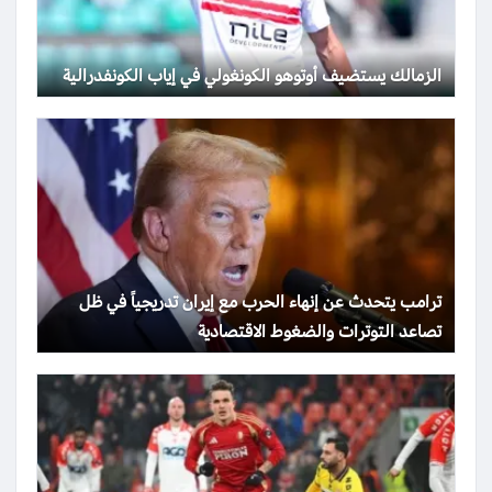
الزمالك يستضيف أوتوهو الكونغولي في إياب الكونفدرالية
ترامب يتحدث عن إنهاء الحرب مع إيران تدريجياً في ظل
تصاعد التوترات والضغوط الاقتصادية