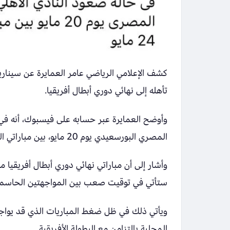
كشف الإعلامي الرياضي عامر العمايرة عن سيناريو
تأهله إلى نهائي دوري أبطال أفريقيا.
وأوضح العمايرة عبر حسابه على فيسبوك، أنه في 
المصري البورسعيدي يوم 20 مايو، بين مباراتي الذهاب والإياب في النهائي.
ستأتي في توقيت صعب بين المواجهتين الحاسمت
ويأتي ذلك في ظل ضغط المباريات الذي قد يواجهه
المحلية بالتزامن مع البطولة الأفريقية.