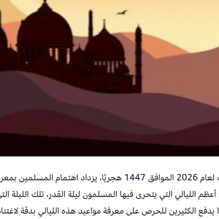
مع دخول النصف الثاني من شهر رمضان المبارك لعام 2026 الموافق 1447 هجريًا، يزداد اهتمام المسلمين ب
لوترية في رمضان 2026، فهي من أعظم الليالي التي يتحرى فيها المسلمون ليلة القدر، تلك الليلة الت
 يدفع الكثيرين للحرص على معرفة مواعيد هذه الليالي بدقة لاغتنام