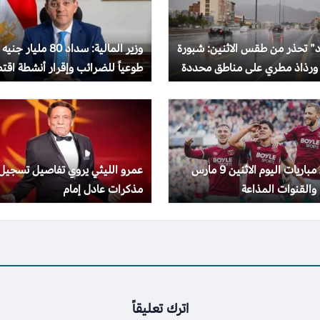
د” تحذر من طقس الاثنين: شبورة
وزير المالية: سداد 80 مليار جنيه
 ورذاذ مطري على مناطق محددة
طوعياً للضرائب وإقرار أنشطة اقت
بقيمة تريليون جنيه
جدول مباريات اليوم الاثنين 9 مارس
عمرو الليثي يروي تفاصيل تسجيل
مذكرات عادل إمام
اترك تعليقاً