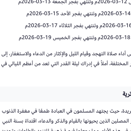
داء صلاة التهجد وقيام الليل والإكثار من الدعاء والاستغفار، إلى
لمختلفة، أملاً في إدراك ليلة القدر التي تعد من أعظم الليالي في
رية
فريدة، حيث يجتهد المسلمون في العبادة طمعًا في مغفرة الذنوب
 المصلين الذين يحيونها بالقيام والذكر والدعاء، اقتداءً بسنة النبي
في هذه الأيام، مما يجعلها فرصة ذهبية للتزود بالطاعات وتجديد