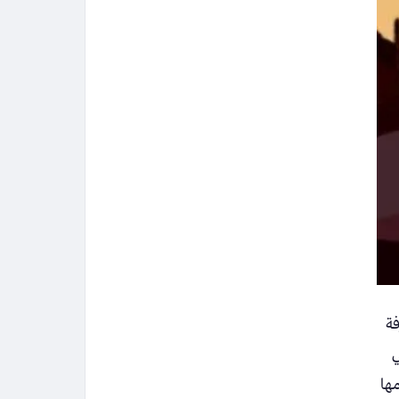
معرفة
ي
ها