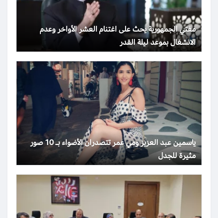
مفتي الجمهورية يحث على اغتنام العشر الأواخر وعدم
الانشغال بموعد ليلة القدر
ياسمين عبد العزيز ومي عمر تتصدران الأضواء بـ 10 صور
مثيرة للجدل