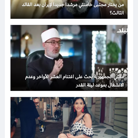
من يختار مجتبى خامنئي مرشدا جديدا لإيران بعد القائد
الثالث؟
مفتي الجمهورية يحث على اغتنام العشر الأواخر وعدم
الانشغال بموعد ليلة القدر