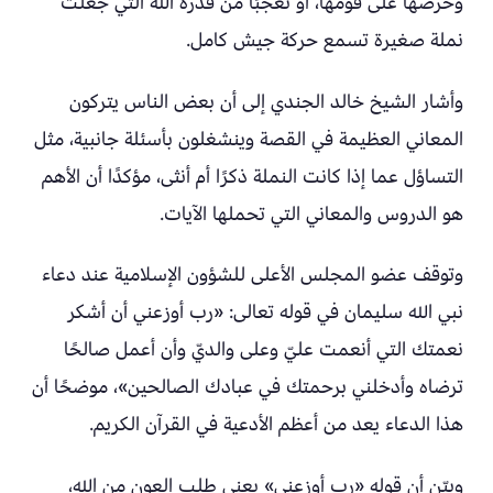
وحرصها على قومها، أو تعجبًا من قدرة الله التي جعلت
نملة صغيرة تسمع حركة جيش كامل.
وأشار الشيخ خالد الجندي إلى أن بعض الناس يتركون
المعاني العظيمة في القصة وينشغلون بأسئلة جانبية، مثل
التساؤل عما إذا كانت النملة ذكرًا أم أنثى، مؤكدًا أن الأهم
هو الدروس والمعاني التي تحملها الآيات.
وتوقف عضو المجلس الأعلى للشؤون الإسلامية عند دعاء
نبي الله سليمان في قوله تعالى: «رب أوزعني أن أشكر
نعمتك التي أنعمت عليّ وعلى والديّ وأن أعمل صالحًا
ترضاه وأدخلني برحمتك في عبادك الصالحين»، موضحًا أن
هذا الدعاء يعد من أعظم الأدعية في القرآن الكريم.
وبيّن أن قوله «رب أوزعني» يعني طلب العون من الله،