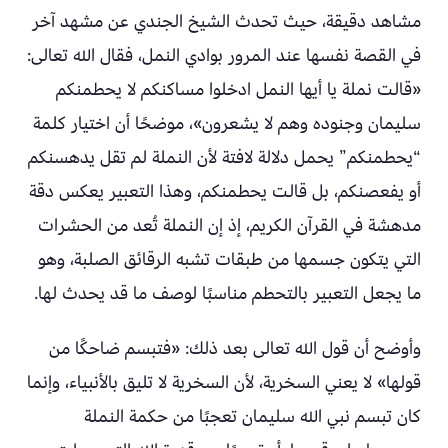
مشاهد دقيقة، حيث تحدث الشيخ الجندي عن مشهد آخر
في القصة نفسها عند المرور بوادي النمل، فقال الله تعالى:
«قالت نملة يا أيها النمل ادخلوا مساكنكم لا يحطمنكم
سليمان وجنوده وهم لا يشعرون»، موضحًا أن اختيار كلمة
“يحطمنكم” يحمل دلالة لافتة لأن النملة لم تقل يدهسنكم
أو يفعصنكم، بل قالت يحطمنكم، وهذا التعبير يعكس دقة
مدهشة في القرآن الكريم، إذ إن النملة تُعد من الحشرات
التي يتكون جسمها من طبقات تشبه الرقائق الصلبة، وهو
ما يجعل التعبير بالتحطم مناسبًا لوصف ما قد يحدث لها.
وأوضح أن قول الله تعالى بعد ذلك: «فتبسم ضاحكًا من
قولها» لا يعني السخرية، لأن السخرية لا تليق بالأنبياء، وإنما
كان تبسم نبي الله سليمان تعجبًا من حكمة النملة